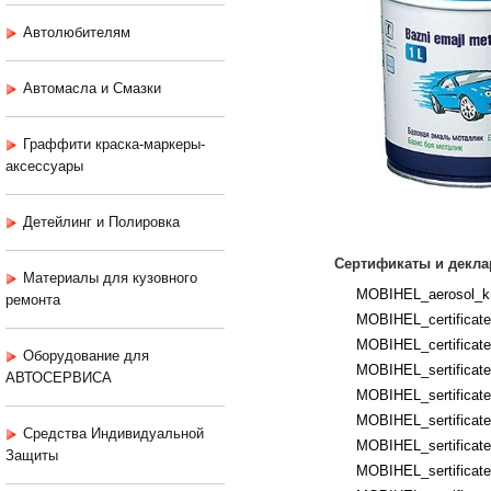
Автолюбителям
Автомасла и Смазки
Граффити краска-маркеры-
аксессуары
Детейлинг и Полировка
Сертификаты и декла
Материалы для кузовного
MOBIHEL_aerosol_kr
ремонта
MOBIHEL_certificates
MOBIHEL_certificates
Оборудование для
MOBIHEL_sertificates
АВТОСЕРВИСА
MOBIHEL_sertificates
MOBIHEL_sertificate
Средства Индивидуальной
MOBIHEL_sertificates
Защиты
MOBIHEL_sertificate