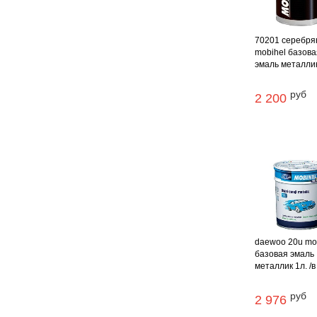
70201 серебря
mobihel базова
эмаль металлик 
руб
2 200
daewoo 20u mo
базовая эмаль
металлик 1л. /в
руб
2 976