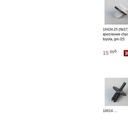
16434.25 (№37
крепление chpo
toyota, gm /25
руб
15
10014. ...