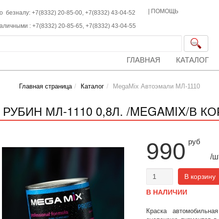
|
ПОМОЩЬ
о безналу: +7(8332) 20-85-00,
+7(8332)
43-04-52
наличными :
+7(8332)
20-85-65,
+7(8332)
43-04-55
ГЛАВНАЯ
КАТАЛОГ
Главная страница
Каталог
MegaMix Автоэмали МЛ-1110
 РУБИН МЛ-1110 0,8Л. /MEGAMIX/В КО
руб
990
/ш
В корзину
В НАЛИЧИИ
Краска автомобильна