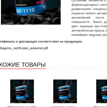
суспензию пигментов в
формальдегидных смол 
добавлением специаль
покраски любого автом
автомобилей после 
поверхности. Эмаль до
цвет, защищая при этом
автомобильная краска 
конвейерах ведущих рос
тификаты и декларации соответствия на продукцию:
Megamix_certificates_autoemal.pdf
ХОЖИЕ ТОВАРЫ