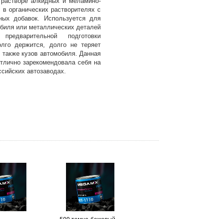
 растворе алкидных и меламино-
в органических растворителях с
ных добавок. Используется для
обиля или металлических деталей
предварительной подготовки
лго держится, долго не теряет
 также кузов автомобиля. Данная
отлично зарекомендовала себя на
сийских автозаводах.