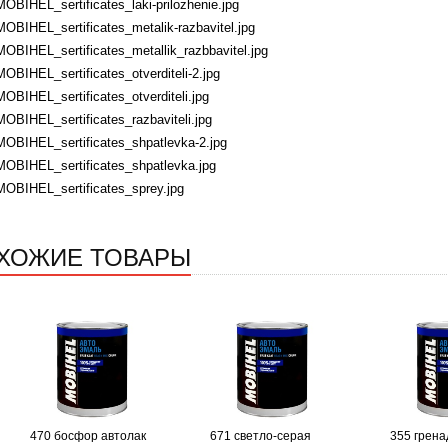
MOBIHEL_sertificates_laki-prilozhenie.jpg
MOBIHEL_sertificates_metalik-razbavitel.jpg
MOBIHEL_sertificates_metallik_razbbavitel.jpg
MOBIHEL_sertificates_otverditeli-2.jpg
MOBIHEL_sertificates_otverditeli.jpg
MOBIHEL_sertificates_razbaviteli.jpg
MOBIHEL_sertificates_shpatlevka-2.jpg
MOBIHEL_sertificates_shpatlevka.jpg
MOBIHEL_sertificates_sprey.jpg
ХОЖИЕ ТОВАРЫ
470 босфор автолак
671 светло-серая
355 грена