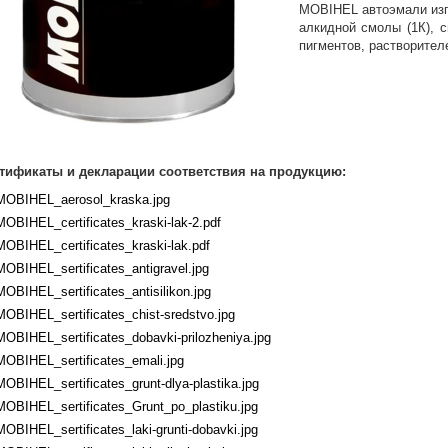
MOBIHEL автоэмали изг
алкидной смолы (1К), 
пигментов, растворител
тификаты и декларации соответствия на продукцию:
MOBIHEL_aerosol_kraska.jpg
MOBIHEL_certificates_kraski-lak-2.pdf
MOBIHEL_certificates_kraski-lak.pdf
MOBIHEL_sertificates_antigravel.jpg
MOBIHEL_sertificates_antisilikon.jpg
MOBIHEL_sertificates_chist-sredstvo.jpg
MOBIHEL_sertificates_dobavki-prilozheniya.jpg
MOBIHEL_sertificates_emali.jpg
MOBIHEL_sertificates_grunt-dlya-plastika.jpg
MOBIHEL_sertificates_Grunt_po_plastiku.jpg
MOBIHEL_sertificates_laki-grunti-dobavki.jpg