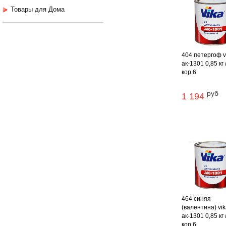
Товары для Дома
404 петергоф v
ак-1301 0,85 кг 
кор.6
руб
1 194
464 синяя
(валентина) vi
ак-1301 0,85 кг 
кор.6