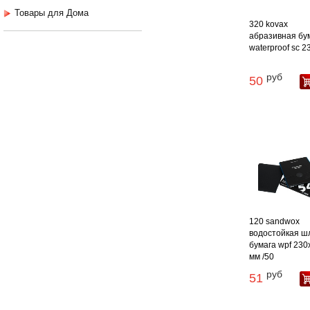
Товары для Дома
320 kovax
абразивная бу
waterproof sc 230
руб
50
120 sandwox
водостойкая ш
бумага wpf 230
мм /50
руб
51