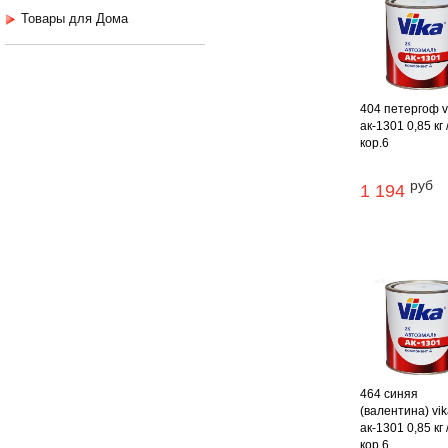
Товары для Дома
404 петергоф v
ак-1301 0,85 кг 
кор.6
руб
1 194
464 синяя
(валентина) vi
ак-1301 0,85 кг 
кор.6