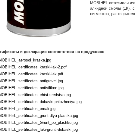
MOBIHEL автоэмали изг
алкидной смолы (1К), 
пигментов, растворител
тификаты и декларации соответствия на продукцию:
MOBIHEL_aerosol_kraska.jpg
MOBIHEL_certificates_kraski-lak-2.pdf
MOBIHEL_certificates_kraski-lak.pdf
MOBIHEL_sertificates_antigravel.jpg
MOBIHEL_sertificates_antisilikon.jpg
MOBIHEL_sertificates_chist-sredstvo.jpg
MOBIHEL_sertificates_dobavki-prilozheniya.jpg
MOBIHEL_sertificates_emali.jpg
MOBIHEL_sertificates_grunt-dlya-plastika.jpg
MOBIHEL_sertificates_Grunt_po_plastiku.jpg
MOBIHEL_sertificates_laki-grunti-dobavki.jpg