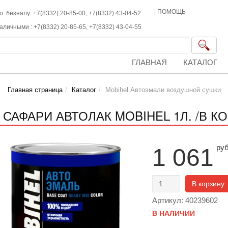
|
ПОМОЩЬ
о безналу: +7(8332) 20-85-00,
+7(8332)
43-04-52
наличными :
+7(8332)
20-85-65,
+7(8332)
43-04-55
ГЛАВНАЯ
КАТАЛОГ
Главная страница
Каталог
Mobihel Автоэмали воздушной сушки
5 САФАРИ АВТОЛАК MOBIHEL 1Л. /В К
ру
1 061
В корзину
Артикул: 40239602
В НАЛИЧИИ