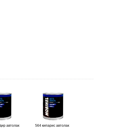
дир автолак
564 кипарис автолак