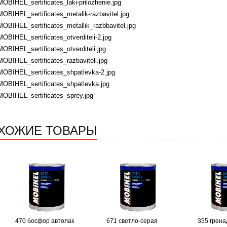
MOBIHEL_sertificates_laki-prilozhenie.jpg
MOBIHEL_sertificates_metalik-razbavitel.jpg
MOBIHEL_sertificates_metallik_razbbavitel.jpg
MOBIHEL_sertificates_otverditeli-2.jpg
MOBIHEL_sertificates_otverditeli.jpg
MOBIHEL_sertificates_razbaviteli.jpg
MOBIHEL_sertificates_shpatlevka-2.jpg
MOBIHEL_sertificates_shpatlevka.jpg
MOBIHEL_sertificates_sprey.jpg
ХОЖИЕ ТОВАРЫ
470 босфор автолак
671 светло-серая
355 грена