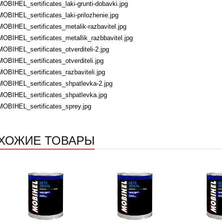
MOBIHEL_sertificates_laki-grunti-dobavki.jpg
MOBIHEL_sertificates_laki-prilozhenie.jpg
MOBIHEL_sertificates_metalik-razbavitel.jpg
MOBIHEL_sertificates_metallik_razbbavitel.jpg
MOBIHEL_sertificates_otverditeli-2.jpg
MOBIHEL_sertificates_otverditeli.jpg
MOBIHEL_sertificates_razbaviteli.jpg
MOBIHEL_sertificates_shpatlevka-2.jpg
MOBIHEL_sertificates_shpatlevka.jpg
MOBIHEL_sertificates_sprey.jpg
ХОЖИЕ ТОВАРЫ