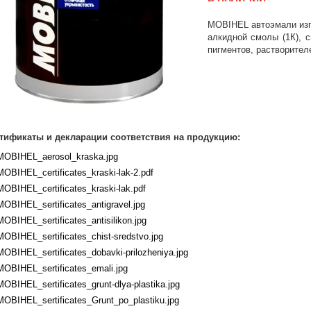
MOBIHEL автоэмали изг
алкидной смолы (1К), 
пигментов, растворител
тификаты и декларации соответствия на продукцию:
MOBIHEL_aerosol_kraska.jpg
MOBIHEL_certificates_kraski-lak-2.pdf
MOBIHEL_certificates_kraski-lak.pdf
MOBIHEL_sertificates_antigravel.jpg
MOBIHEL_sertificates_antisilikon.jpg
MOBIHEL_sertificates_chist-sredstvo.jpg
MOBIHEL_sertificates_dobavki-prilozheniya.jpg
MOBIHEL_sertificates_emali.jpg
MOBIHEL_sertificates_grunt-dlya-plastika.jpg
MOBIHEL_sertificates_Grunt_po_plastiku.jpg