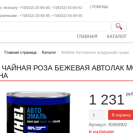
|
ПОМОЩЬ
о безналу: +7(8332) 20-85-00,
+7(8332)
43-04-52
наличными :
+7(8332)
20-85-65,
+7(8332)
43-04-55
ГЛАВНАЯ
КАТАЛОГ
Главная страница
Каталог
Mobihel Автоэмали воздушной сушки
8 ЧАЙНАЯ РОЗА БЕЖЕВАЯ АВТОЛАК MOB
НА
ру
1 231
В корзину
Артикул: 40468902
В НАЛИЧИИ