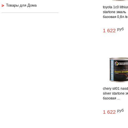
Товары для Дома
toyota 1c0 lithi
startone эмаль
базовая 0,8л /в
руб
1 622
chery sil01 nas
silver startone 
базовая ...
руб
1 622