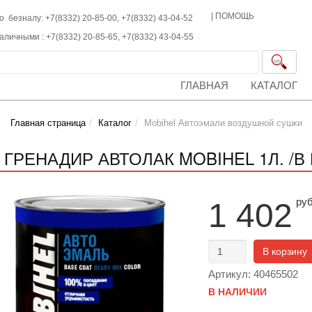
|
ПОМОЩЬ
о безналу: +7(8332) 20-85-00,
+7(8332)
43-04-52
наличными :
+7(8332)
20-85-65,
+7(8332)
43-04-55
ГЛАВНАЯ
КАТАЛОГ
Главная страница
Каталог
Mobihel Автоэмали воздушной сушки
5 ГРЕНАДИР АВТОЛАК MOBIHEL 1Л. /В
ру
1 402
В корзину
Артикул: 40465502
В НАЛИЧИИ