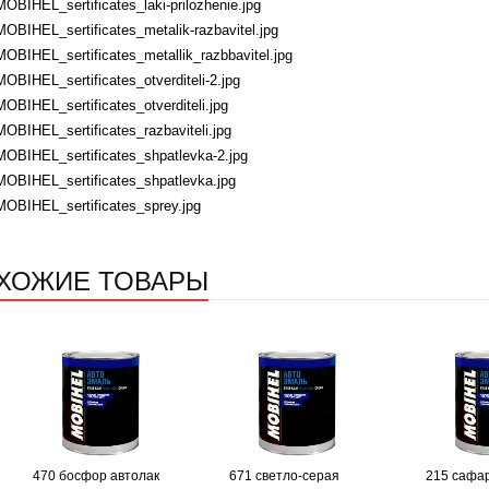
MOBIHEL_sertificates_laki-prilozhenie.jpg
MOBIHEL_sertificates_metalik-razbavitel.jpg
MOBIHEL_sertificates_metallik_razbbavitel.jpg
MOBIHEL_sertificates_otverditeli-2.jpg
MOBIHEL_sertificates_otverditeli.jpg
MOBIHEL_sertificates_razbaviteli.jpg
MOBIHEL_sertificates_shpatlevka-2.jpg
MOBIHEL_sertificates_shpatlevka.jpg
MOBIHEL_sertificates_sprey.jpg
ХОЖИЕ ТОВАРЫ
470 босфор автолак
671 светло-серая
215 сафар