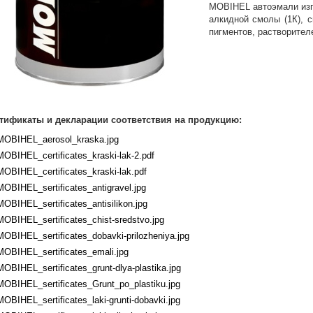
MOBIHEL автоэмали изг
алкидной смолы (1К), 
пигментов, растворител
тификаты и декларации соответствия на продукцию:
MOBIHEL_aerosol_kraska.jpg
MOBIHEL_certificates_kraski-lak-2.pdf
MOBIHEL_certificates_kraski-lak.pdf
MOBIHEL_sertificates_antigravel.jpg
MOBIHEL_sertificates_antisilikon.jpg
MOBIHEL_sertificates_chist-sredstvo.jpg
MOBIHEL_sertificates_dobavki-prilozheniya.jpg
MOBIHEL_sertificates_emali.jpg
MOBIHEL_sertificates_grunt-dlya-plastika.jpg
MOBIHEL_sertificates_Grunt_po_plastiku.jpg
MOBIHEL_sertificates_laki-grunti-dobavki.jpg