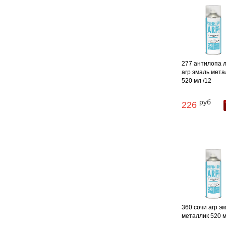
277 антилопа 
arp эмаль мета
520 мл /12
руб
226
360 сочи arp э
металлик 520 м