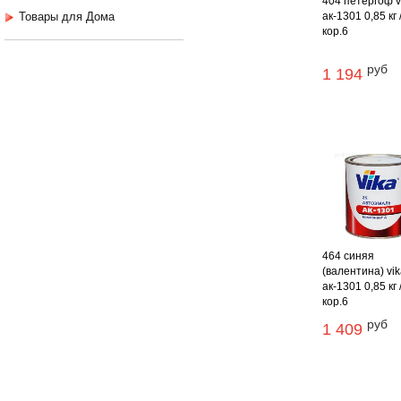
404 петергоф v
Товары для Дома
ак-1301 0,85 кг 
кор.6
руб
1 194
464 синяя
(валентина) vi
ак-1301 0,85 кг 
кор.6
руб
1 409