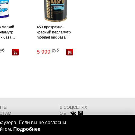
а мелкий
453 прозрачно-
рламутр
красный перламутр
x база ...
mobihel mix база ...
уб
руб
5 999
ИТЫ
В СОЦСЕТЯХ
СТАМ
Опт -
ИКАТЫ
Розница -
раузера. Если вы не согласны
Разработка - ООО "АТДТ"
айтом.
Подробнее