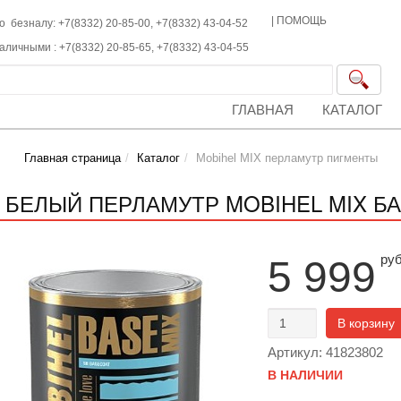
|
ПОМОЩЬ
о безналу: +7(8332) 20-85-00,
+7(8332)
43-04-52
наличными :
+7(8332)
20-85-65,
+7(8332)
43-04-55
ГЛАВНАЯ
КАТАЛОГ
Главная страница
Каталог
Mobihel MIX перламутр пигменты
0 БЕЛЫЙ ПЕРЛАМУТР MOBIHEL MIX БАЗ
ру
5 999
В корзину
Артикул: 41823802
В НАЛИЧИИ