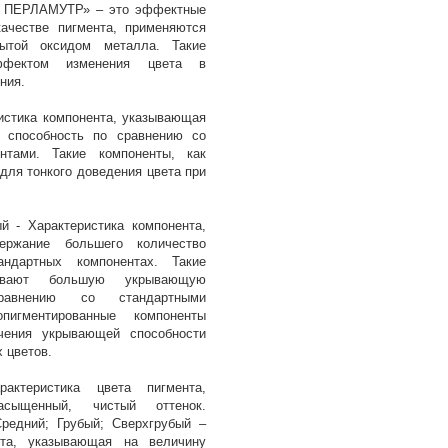
 ПЕРЛАМУТР» – это эффектные
качестве пигмента, применяются
ытой оксидом металла. Такие
ффектом изменения цвета в
ния.
истика компонента, указывающая
способность по сравнению со
нтами. Такие компоненты, как
для тонкого доведения цвета при
й - Характеристика компонента,
ержание большего количество
ндартных компонентах. Такие
чивают большую укрывающую
равнению со стандартными
опигментированные компоненты
чения укрывающей способности
 цветов.
актеристика цвета пигмента,
сыщенный, чистый оттенок.
Средний; Грубый; Сверхгрубый –
нта, указывающая на величину