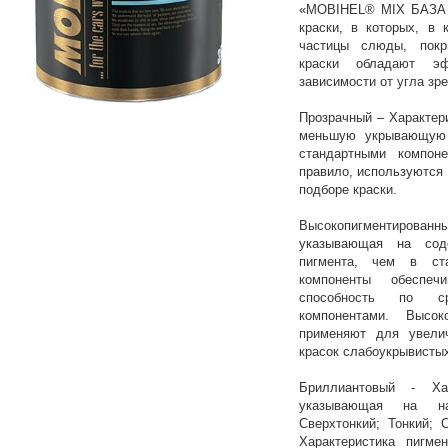
«MOBIHEL® MIX БАЗА
краски, в которых, в 
частицы слюды, покр
краски обладают э
зависимости от угла зре
Прозрачный – Характер
меньшую укрывающую 
стандартными компоне
правило, используются 
подборе краски.
Высокопигментированны
указывающая на сод
пигмента, чем в ста
компоненты обеспе
способность по с
компонентами. Высок
применяют для увели
красок слабоукрывистых
Бриллиантовый - Хар
указывающая на на
Сверхтонкий; Тонкий; 
Характеристика пигме