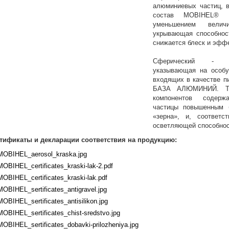
алюминиевых частиц, в
состав MOBIHEL®
уменьшением велич
укрывающая способнос
снижается блеск и эффе
Сферический - Ха
указывающая на особ
входящих в качестве п
БАЗА АЛЮМИНИЙ. Так
компонентов содер
частицы повышенным 
«зерна», и, соответ
осветляющей способнос
тификаты и декларации соответствия на продукцию:
MOBIHEL_aerosol_kraska.jpg
MOBIHEL_certificates_kraski-lak-2.pdf
MOBIHEL_certificates_kraski-lak.pdf
MOBIHEL_sertificates_antigravel.jpg
MOBIHEL_sertificates_antisilikon.jpg
MOBIHEL_sertificates_chist-sredstvo.jpg
MOBIHEL_sertificates_dobavki-prilozheniya.jpg