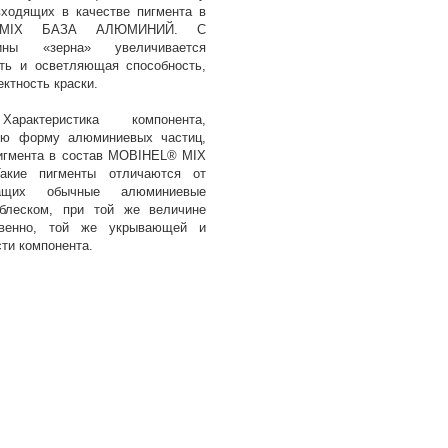
ходящих в качестве пигмента в
 MIX БАЗА АЛЮМИНИЙ. С
ины «зерна» увеличивается
ть и осветляющая способность,
ктность краски.
рактеристика компонента,
ую форму алюминиевых частиц,
игмента в состав MOBIHEL® MIX
ие пигменты отличаются от
жащих обычные алюминиевые
блеском, при той же величине
ственно, той же укрывающей и
ти компонента.