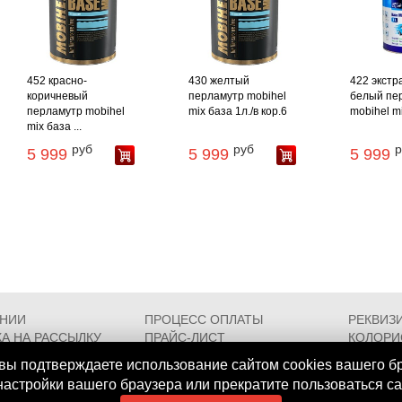
452 красно-
430 желтый
422 экстр
коричневый
перламутр mobihel
белый пе
перламутр mobihel
mix база 1л./в кор.6
mobihel mi
mix база ...
руб
руб
р
5 999
5 999
5 999
АНИИ
ПРОЦЕСС ОПЛАТЫ
РЕКВИЗ
А НА РАССЫЛКУ
ПРАЙС-ЛИСТ
КОЛОРИ
РОЕЗДА
FAQ
СЕРТИФ
вы подтверждаете использование сайтом cookies вашего б
 настройки вашего браузера или прекратите пользоваться с