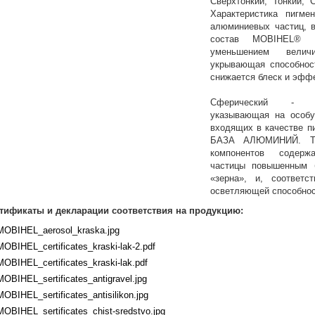
Сверхтонкий; Тонкий; 
Характеристика пигме
алюминиевых частиц, в
состав MOBIHEL®
уменьшением велич
укрывающая способнос
снижается блеск и эффе
Сферический - Ха
указывающая на особ
входящих в качестве п
БАЗА АЛЮМИНИЙ. Так
компонентов содер
частицы повышенным 
«зерна», и, соответ
осветляющей способнос
тификаты и декларации соответствия на продукцию:
MOBIHEL_aerosol_kraska.jpg
MOBIHEL_certificates_kraski-lak-2.pdf
MOBIHEL_certificates_kraski-lak.pdf
MOBIHEL_sertificates_antigravel.jpg
MOBIHEL_sertificates_antisilikon.jpg
MOBIHEL_sertificates_chist-sredstvo.jpg