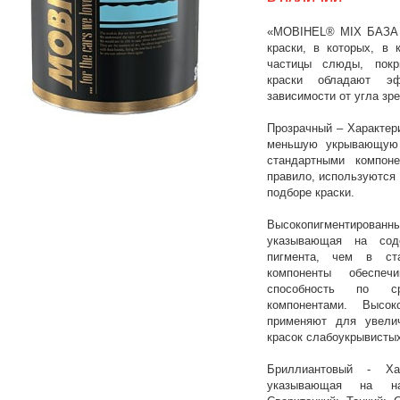
«MOBIHEL® MIX БАЗА
краски, в которых, в 
частицы слюды, покр
краски обладают э
зависимости от угла зре
Прозрачный – Характер
меньшую укрывающую 
стандартными компоне
правило, используются 
подборе краски.
Высокопигментированны
указывающая на сод
пигмента, чем в ста
компоненты обеспе
способность по с
компонентами. Высок
применяют для увели
красок слабоукрывистых
Бриллиантовый - Хар
указывающая на на