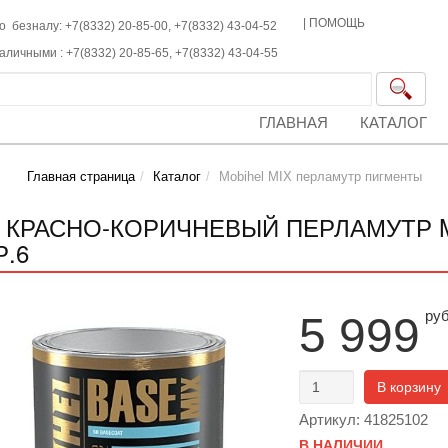
|
ПОМОЩЬ
о безналу: +7(8332) 20-85-00,
+7(8332)
43-04-52
наличными :
+7(8332)
20-85-65,
+7(8332)
43-04-55
ГЛАВНАЯ
КАТАЛОГ
Главная страница
Каталог
Mobihel MIX перламутр пигменты
2 КРАСНО-КОРИЧНЕВЫЙ ПЕРЛАМУТР MO
Р.6
ру
5 999
В корзину
Артикул: 41825102
В НАЛИЧИИ