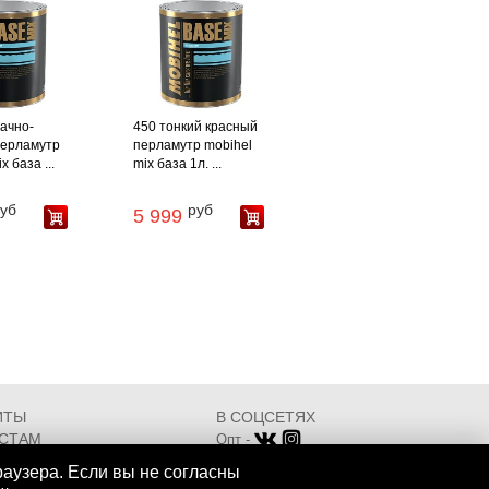
ачно-
450 тонкий красный
перламутр
перламутр mobihel
x база ...
mix база 1л. ...
уб
руб
5 999
ИТЫ
В СОЦСЕТЯХ
СТАМ
Опт -
ИКАТЫ
Розница -
раузера. Если вы не согласны