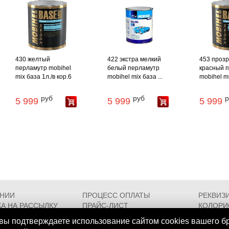
430 желтый
422 экстра мелкий
453 прозр
перламутр mobihel
белый перламутр
красный 
mix база 1л./в кор.6
mobihel mix база ...
mobihel mi
руб
руб
р
5 999
5 999
5 999
АНИИ
ПРОЦЕСС ОПЛАТЫ
РЕКВИЗ
А НА РАССЫЛКУ
ПРАЙС-ЛИСТ
КОЛОРИ
РОЕЗДА
FAQ
СЕРТИФ
вы подтверждаете использование сайтом cookies вашего б