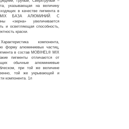
Средний; Грубый; Сверхгрубый –
нта, указывающая на величину
ходящих в качестве пигмента в
 MIX БАЗА АЛЮМИНИЙ. С
ины «зерна» увеличивается
ть и осветляющая способность,
ктность краски.
рактеристика компонента,
ую форму алюминиевых частиц,
игмента в состав MOBIHEL® MIX
ие пигменты отличаются от
жащих обычные алюминиевые
блеском, при той же величине
ственно, той же укрывающей и
ти компонента. 1л