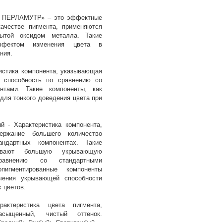
 ПЕРЛАМУТР» – это эффектные
качестве пигмента, применяются
ытой оксидом металла. Такие
ффектом изменения цвета в
ния.
истика компонента, указывающая
способность по сравнению со
нтами. Такие компоненты, как
для тонкого доведения цвета при
й - Характеристика компонента,
ержание большего количество
ндартных компонентах. Такие
чивают большую укрывающую
равнению со стандартными
опигментированные компоненты
чения укрывающей способности
 цветов.
актеристика цвета пигмента,
сыщенный, чистый оттенок.