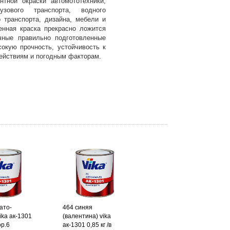
тной окраски автомототехники,
узового транспорта, водного
о транспорта, дизайна, мебели и
венная краска прекрасно ложится
ные правильно подготовленные
сокую прочность, устойчивость к
ействиям и погодным факторам.
ато-
464 синяя
ika ак-1301
(валентина) vika
ор.6
ак-1301 0,85 кг /в