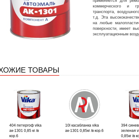
применяется для ремон
коммерческого и гр
транспорта, воздушног
т.д. Эта высококачест
на любые малопластич
поверхности, имеет вы
эксплуатационным возд
ХОЖИЕ ТОВАРЫ
404 петергоф vika
10l касабланка vika
394 синев
ак-1301 0,85 кг /в
ак-1301 0,85кг /в кор.6
зеленая v
кор.6
0,85кг /в к