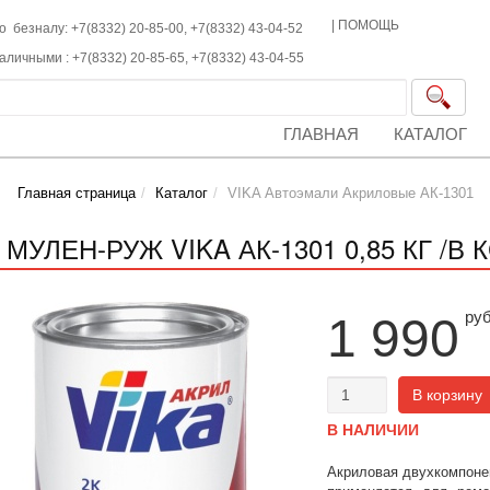
|
ПОМОЩЬ
о безналу: +7(8332) 20-85-00,
+7(8332)
43-04-52
наличными :
+7(8332)
20-85-65,
+7(8332)
43-04-55
ГЛАВНАЯ
КАТАЛОГ
Главная страница
Каталог
VIKA Автоэмали Акриловые АК-1301
 МУЛЕН-РУЖ VIKA АК-1301 0,85 КГ /В 
ру
1 990
В корзину
В НАЛИЧИИ
Акриловая двухкомпоне