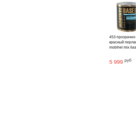
453 прозрачно
красный перла
mobihel mix база
руб
5 999