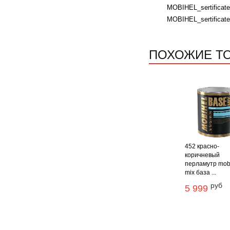
MOBIHEL_sertificate
MOBIHEL_sertificate
ПОХОЖИЕ Т
452 красно-
коричневый
перламутр mob
mix база ...
руб
5 999