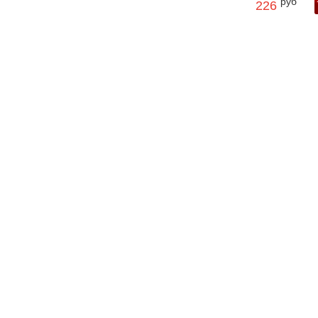
руб
226