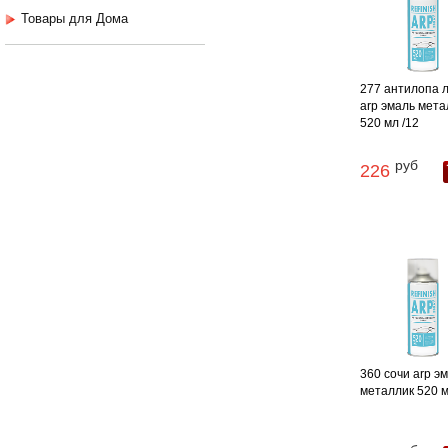
Товары для Дома
277 антилопа 
arp эмаль мета
520 мл /12
руб
226
360 сочи arp э
металлик 520 м