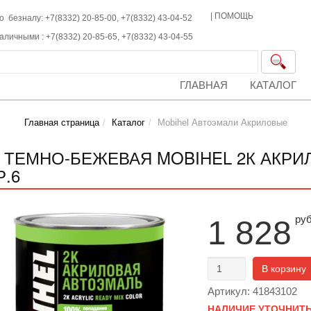
|
ПОМОЩЬ
о безналу: +7(8332) 20-85-00,
+7(8332)
43-04-52
наличными :
+7(8332)
20-85-65,
+7(8332)
43-04-55
ГЛАВНАЯ
КАТАЛОГ
Главная страница
Каталог
Mobihel Автоэмали Акриловые
9 ТЕМНО-БЕЖЕВАЯ MOBIHEL 2К АКРИЛ
Р.6
ру
1 828
В корзину
Артикул: 41843102
НАЛИЧИЕ УТОЧНИТЬ