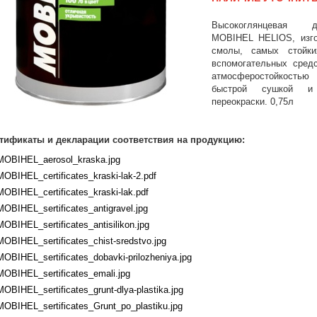
Высокоглянцевая д
MOBIHEL HELIOS, изго
смолы, самых стойки
вспомогательных сред
атмосферостойкостью
быстрой сушкой и 
переокраски. 0,75л
тификаты и декларации соответствия на продукцию:
MOBIHEL_aerosol_kraska.jpg
MOBIHEL_certificates_kraski-lak-2.pdf
MOBIHEL_certificates_kraski-lak.pdf
MOBIHEL_sertificates_antigravel.jpg
MOBIHEL_sertificates_antisilikon.jpg
MOBIHEL_sertificates_chist-sredstvo.jpg
MOBIHEL_sertificates_dobavki-prilozheniya.jpg
MOBIHEL_sertificates_emali.jpg
MOBIHEL_sertificates_grunt-dlya-plastika.jpg
MOBIHEL_sertificates_Grunt_po_plastiku.jpg