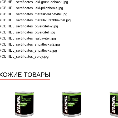
MOBIHEL_sertificates_laki-grunti-dobavki.jpg
MOBIHEL_sertificates_laki-prilozhenie.jpg
MOBIHEL_sertificates_metalik-razbavitel.jpg
MOBIHEL_sertificates_metallik_razbbavitel.jpg
MOBIHEL_sertificates_otverditeli-2.jpg
MOBIHEL_sertificates_otverditeli.jpg
MOBIHEL_sertificates_razbaviteli.jpg
MOBIHEL_sertificates_shpatlevka-2.jpg
MOBIHEL_sertificates_shpatlevka.jpg
MOBIHEL_sertificates_sprey.jpg
ХОЖИЕ ТОВАРЫ