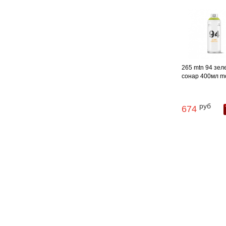
265 mtn 94 зе
сонар 400мл m
руб
674