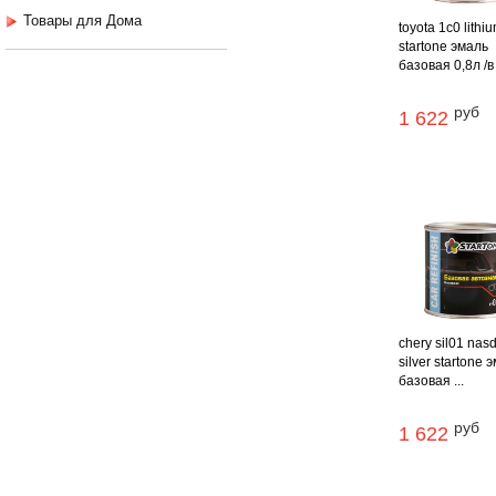
Товары для Дома
toyota 1c0 lithi
startone эмаль
базовая 0,8л /в
руб
1 622
chery sil01 nas
silver startone 
базовая ...
руб
1 622