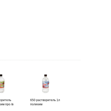
оритель
650 растворитель 1л
хим про /в
полихим