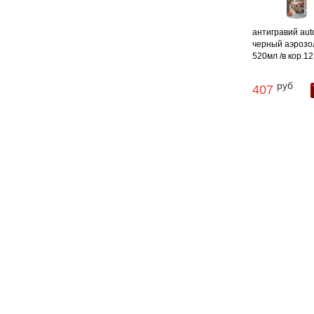
антигравий aut
черный аэрозо
520мл /в кор.12
руб
407