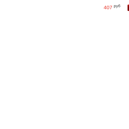
руб
407