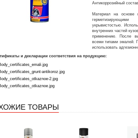
Антикоррозийный состав
Материал на основе 
герметизирующим
укрывистостью. Испол
внутренних частей кузов
применению. После в
всеми типами эмалей. 
использовать адгезион
тификаты и декларации соответствия на продукцию:
Body_certificates_emali.jpg
Body_certificates_grunt-antikoroz.jpg
Body_certificates_otkaznoe-2.jpg
Body_certificates_otkaznoe.jpg
ХОЖИЕ ТОВАРЫ