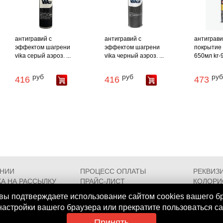
антигравий с
антигравий с
антиграв
эффектом шагрени
эффектом шагрени
покрытие 
vika серый аэроз. ...
vika черный аэроз. ...
650мл kr-9
руб
руб
руб
416
416
473
АНИИ
ПРОЦЕСС ОПЛАТЫ
РЕКВИЗ
А НА РАССЫЛКУ
ПРАЙС-ЛИСТ
КОЛОРИ
РОЕЗДА
FAQ
СЕРТИФ
вы подтверждаете использование сайтом cookies вашего б
 настройки вашего браузера или прекратите пользоваться с
Принять