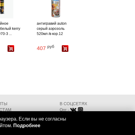
ийное
антигравий auton
белый kerry
серый аэрозоль
70-3 ...
520мл /в кор.12
руб
407
ИТЫ
В СОЦСЕТЯХ
СТАМ
Опт -
ИКАТЫ
Розница -
раузера. Если вы не согласны
Разработка - ООО "АТДТ"
айтом.
Подробнее