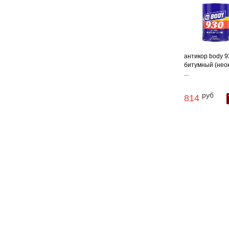
антикор body 9
битумный (нео
...
руб
814