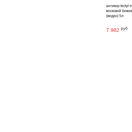
антикор tectyl m
восковой беже
(ведро) 5л
руб
7 982