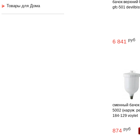
бачок верхний 
Товары для Дома
gfc-501 devilbis
руб
6 841
сменный бачок 
5002 (наруж. р
184-129 voylet
руб
874