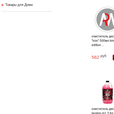
Товары для Дома
очиститель диск
"iron" 500мл lim
edition ...
руб
562
очиститель дис
leraton m1 3,8л