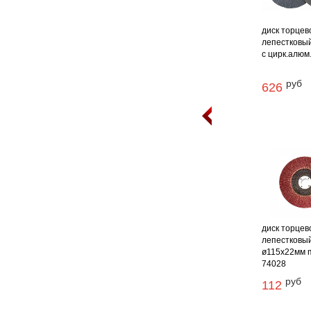
диск торцев
лепестковый
с цирк.алюм. 
руб
626
диск торцев
лепестковы
ø115х22мм m
74028
руб
112