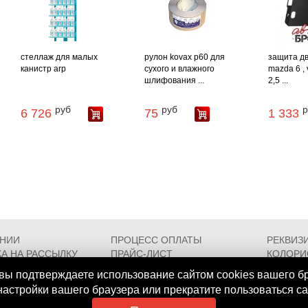
стеллаж для малых
рулон kovax p60 для
защита д
канистр arp
сухого и влажного
mazda 6 , v
шлифования ...
2,5 ...
руб
руб
р
6 726
75
1 333
АНИИ
ПРОЦЕСС ОПЛАТЫ
РЕКВИЗ
А НА РАССЫЛКУ
ПРАЙС-ЛИСТ
КОЛОРИ
РОЕЗДА
FAQ
СЕРТИФ
вы подтверждаете использование сайтом cookies вашего б
 настройки вашего браузера или прекратите пользоваться с