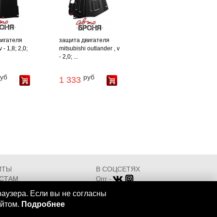
вигателя
защита двигателя
 - 1,8; 2,0;
mitsubishi outlander , v
- 2,0; ...
уб
руб
1 333
ИТЫ
В СОЦСЕТЯХ
СТАМ
Опт -
ИКАТЫ
Розница -
раузера. Если вы не согласны
Разработка - ООО "АТДТ"
айтом.
Подробнее