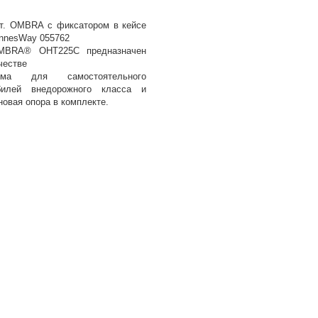
 т. OMBRA с фиксатором в кейсе
nnesWay 055762
OMBRA® OHT225C предназначен
честве
зма для самостоятельного
билей внедорожного класса и
новая опора в комплекте.