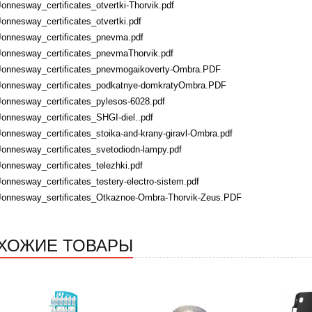
Jonnesway_certificates_otvertki-Thorvik.pdf
Jonnesway_certificates_otvertki.pdf
Jonnesway_certificates_pnevma.pdf
Jonnesway_certificates_pnevmaThorvik.pdf
Jonnesway_certificates_pnevmogaikoverty-Ombra.PDF
Jonnesway_certificates_podkatnye-domkratyOmbra.PDF
Jonnesway_certificates_pylesos-6028.pdf
Jonnesway_certificates_SHGI-diel..pdf
Jonnesway_certificates_stoika-and-krany-giravl-Ombra.pdf
Jonnesway_certificates_svetodiodn-lampy.pdf
Jonnesway_certificates_telezhki.pdf
Jonnesway_certificates_testery-electro-sistem.pdf
Jonnesway_sertificates_Otkaznoe-Ombra-Thorvik-Zeus.PDF
ХОЖИЕ ТОВАРЫ