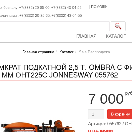
|
ПОМОЩЬ
о безналу: +7(8332) 20-85-00,
+7(8332)
43-04-52
наличными :
+7(8332)
20-85-65,
+7(8332)
43-04-55
ГЛАВНАЯ
КАТАЛОГ
Главная страница
Каталог
Sale Распродажа
МКРАТ ПОДКАТНОЙ 2,5 Т. OMBRA С Ф
7 ММ ОНТ225С JONNESWAY 055762
ру
7 000
В корзину
Артикул: 055762 / О
В НАЛИЧИИ