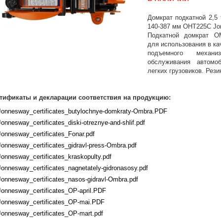
Домкрат подкатной 2,5
140-387 мм ОНТ225С Jo
Подкатной домкрат 
для использования в ка
подъемного механи
обслуживания автомо
легких грузовиков. Рези
тификаты и декларации соответствия на продукцию:
Jonnesway_certificates_butylochnye-domkraty-Ombra.PDF
Jonnesway_certificates_diski-otreznye-and-shlif.pdf
Jonnesway_certificates_Fonar.pdf
Jonnesway_certificates_gidravl-press-Ombra.pdf
Jonnesway_certificates_kraskopulty.pdf
Jonnesway_certificates_nagnetately-gidronasosy.pdf
Jonnesway_certificates_nasos-gidravl-Ombra.pdf
Jonnesway_certificates_OP-april.PDF
Jonnesway_certificates_OP-mai.PDF
Jonnesway_certificates_OP-mart.pdf