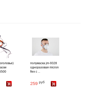
оголовье)
полумаска jm-9328
аски
одноразовая micron
 6500
flex с ...
руб
259