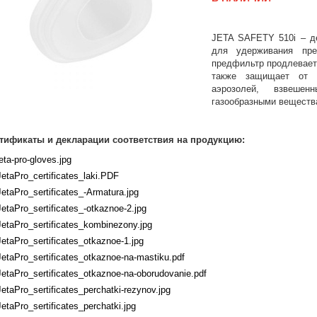
JETA SAFETY 510i – де
для удерживания пре
предфильтр продлевает 
также защищает от 
аэрозолей, взвеш
газообразными веществ
тификаты и декларации соответствия на продукцию:
jeta-pro-gloves.jpg
JetaPro_certificates_laki.PDF
JetaPro_sertificates_-Armatura.jpg
JetaPro_sertificates_-otkaznoe-2.jpg
JetaPro_sertificates_kombinezony.jpg
JetaPro_sertificates_otkaznoe-1.jpg
JetaPro_sertificates_otkaznoe-na-mastiku.pdf
JetaPro_sertificates_otkaznoe-na-oborudovanie.pdf
JetaPro_sertificates_perchatki-rezynov.jpg
JetaPro_sertificates_perchatki.jpg