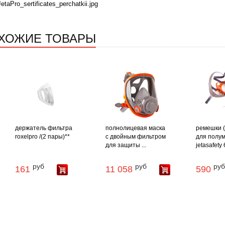
JetaPro_sertificates_perchatkii.jpg
ХОЖИЕ ТОВАРЫ
держатель фильтра
полнолицевая маска
ремешки (
roxelpro /(2 пары)**
с двойным фильтром
для полум
для защиты ...
jetasafety
руб
руб
руб
161
11 058
590