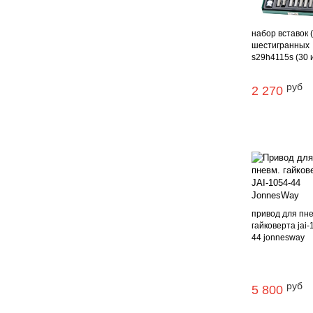
набор вставок 
шестигранных
s29h4115s (30 и 
руб
2 270
привод для пне
гайковерта jai-
44 jonnesway
руб
5 800