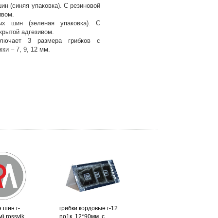
н (синяя упаковка). С резиновой
ивом.
х шин (зеленая упаковка). С
крытой адгезивом.
лючает 3 размера грибков с
и – 7, 9, 12 мм.
 шин г-
грибки кордовые г-12
) rossvik
no1к, 12*90мм, с