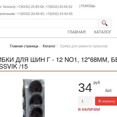
|
ПОМОЩЬ
о безналу: +7(8332) 20-85-00,
+7(8332)
43-04-52
наличными :
+7(8332)
20-85-65,
+7(8332)
43-04-55
ГЛАВНАЯ
КАТАЛОГ
Главная страница
Каталог
Грибки для ремонта проколов
ИБКИ ДЛЯ ШИН Г - 12 NO1, 12*68ММ,
SVIK /15
руб
34
/шт.
В корзину
В НАЛИЧИИ