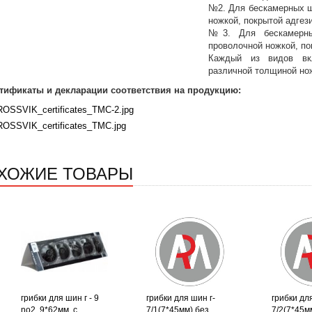
№2. Для бескамерных ши
ножкой, покрытой адгез
№3. Для бескамерны
проволочной ножкой, по
Каждый из видов вк
различной толщиной ножк
тификаты и декларации соответствия на продукцию:
ROSSVIK_certificates_TMC-2.jpg
ROSSVIK_certificates_TMC.jpg
ХОЖИЕ ТОВАРЫ
грибки для шин г - 9
грибки для шин г-
грибки для
no2, 9*62мм, с
7/1(7*45мм) без
7/2(7*45мм