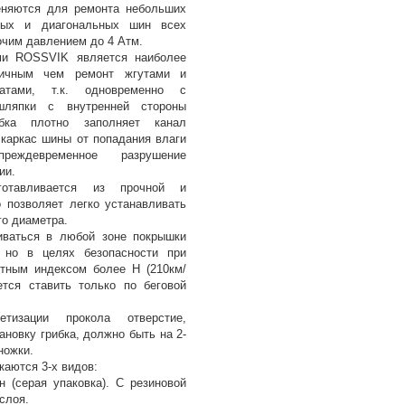
няются для ремонта небольших
ных и диагональных шин всех
очим давлением до 4 Атм.
ми ROSSVIK является наиболее
гичным чем ремонт жгутами и
латами, т.к. одновременно с
-шляпки с внутренней стороны
бка плотно заполняет канал
каркас шины от попадания влаги
еждевременное разрушение
ии.
отавливается из прочной и
о позволяет легко устанавливать
го диаметра.
иваться в любой зоне покрышки
, но в целях безопасности при
тным индексом более Н (210км/
ется ставить только по беговой
тизации прокола отверстие,
ановку грибка, должно быть на 2-
ножки.
аются 3-х видов:
(серая упаковка). С резиновой
слоя.