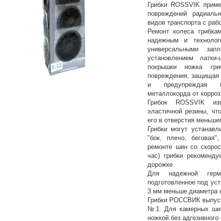
Грибки ROSSVIK приме
повреждений радиаль
видов транспорта с раб
Ремонт колеса грибка
надежным и техноло
универсальными зап
установлением латки
покрышки ножка гри
повреждения, защищая 
и предупреждая пр
металлокорда от корроз
Грибок ROSSVIK изг
эластичной резины, чт
его в отверстия меньше
Грибки могут устанавл
"бок, плечо, беговая"
ремонте шин со скорос
час) грибки рекоменду
дорожке.
Для надежной герме
подготовленное под уст
3 мм меньше диаметра 
Грибки РОССВИК выпуск
№1. Для камерных шин 
ножкой без адгезивного 