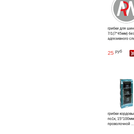
грибки для шин 
7/1(7*45мм) бе
адгезивного сло
руб
25
грибки кордовы
no1к, 15*100мм
проволочной ...