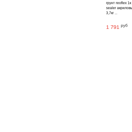
грунт reoflex 1к
sealer акрилов
3,7кг ...
руб
1 791