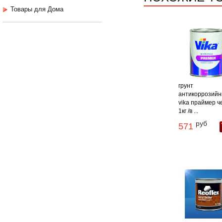
Товары для Дома
грунт
антикоррозий
vika праймер 
1кг /в ...
руб
571