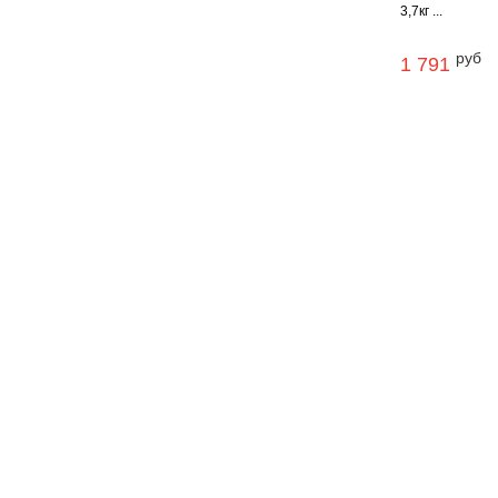
3,7кг ...
руб
1 791