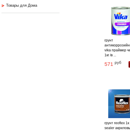
Товары для Дома
грунт
антикоррозий
vika праймер 
1кг /в ...
руб
571
грунт reoflex 1к
sealer акрилов