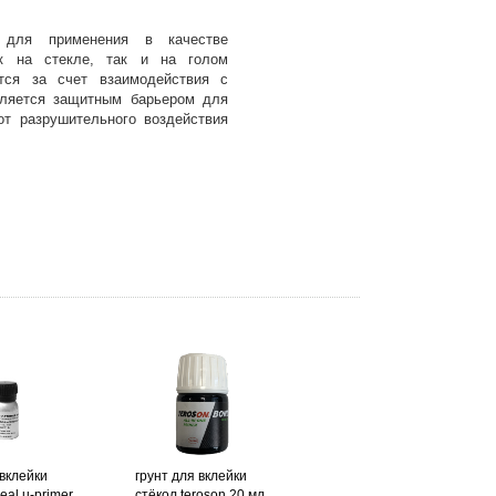
т для применения в качестве
ак на стекле, так и на голом
тся за счет взаимодействия с
вляется защитным барьером для
от разрушительного воздействия
 вклейки
грунт для вклейки
eal u-primer
стёкол teroson 20 мл.