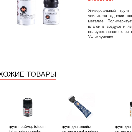
Универсальный грун
усилителя адгезии к
металле. Полимеризуе
влагой в воздухе и я
полиуретанового клея 
УФ излучения.
ХОЖИЕ ТОВАРЫ
грунт праймер isistem
грунт для вклейки
грунт для
iglass primer combo
стекол u-seal u-primer
стекол u-s