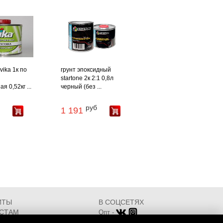
vika 1к по
грунт эпоксидный
startone 2к 2:1 0,8л
я 0,52кг ...
черный (без ...
руб
1 191
ИТЫ
В СОЦСЕТЯХ
СТАМ
Опт -
ИКАТЫ
Розница -