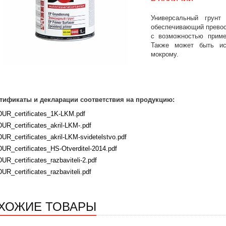
Универсальный грунт
обеспечивающий превос
с возможностью приме
Также может быть ис
мокрому.
тификаты и декларации соответствия на продукцию:
DUR_certificates_1K-LKM.pdf
DUR_certificates_akril-LKM-.pdf
DUR_certificates_akril-LKM-svidetelstvo.pdf
DUR_certificates_HS-Otverditel-2014.pdf
DUR_certificates_razbaviteli-2.pdf
DUR_certificates_razbaviteli.pdf
ХОЖИЕ ТОВАРЫ