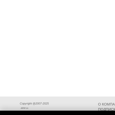
Copyright @2007-2025
О КОМП
ARM Llc
ПОДПИСК
СХЕМА П