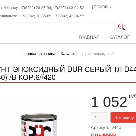
|
ПОМОЩЬ
о безналу: +7(8332) 20-85-00,
+7(8332)
43-04-52
наличными :
+7(8332)
20-85-65,
+7(8332)
43-04-55
ГЛАВНАЯ
КАТАЛОГ
Главная страница
Каталог
грунт эпоксидный
УНТ ЭПОКСИДНЫЙ DUR СЕРЫЙ 1Л D440 
0) /В КОР.6//420
ру
1 052
В корзину
Артикул: D440
В НАЛИЧИИ