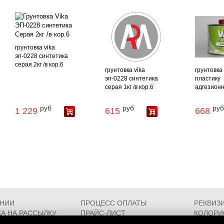
грунтовка vika
эп-0228 синтетика
серая 2кг /в кор.6
грунтовка vika
грунтовка 
эп-0228 синтетика
пластику
серая 1кг /в кор.6
адгезионна
руб
руб
руб
1 229
615
668
АНИИ
ПРОЦЕСС ОПЛАТЫ
РЕКВИЗ
А НА РАССЫЛКУ
ПРАЙС-ЛИСТ
КОЛОРИ
РОЕЗДА
FAQ
СЕРТИФ