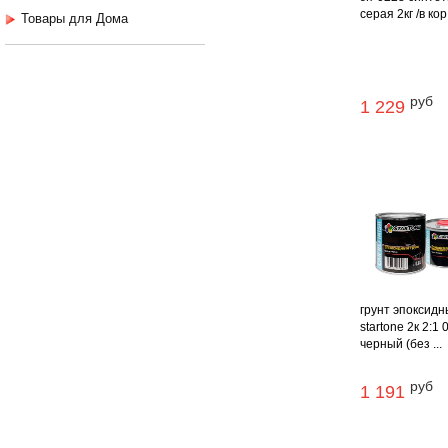
серая 2кг /в кор
Товары для Дома
руб
1 229
грунт эпоксид
startone 2к 2:1 
черный (без ...
руб
1 191