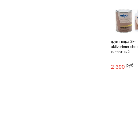
грунт mipa 2k-
aktivprimer chro
кислотный ...
руб
2 390