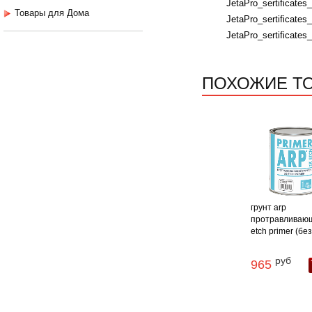
JetaPro_sertificates
Товары для Дома
JetaPro_sertificates_
JetaPro_sertificates_
ПОХОЖИЕ Т
грунт arp
протравливаю
etch primer (без 
руб
965