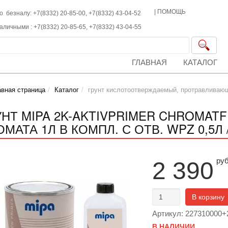
|
ПОМОЩЬ
о безналу: +7(8332) 20-85-00,
+7(8332)
43-04-52
наличными :
+7(8332)
20-85-65,
+7(8332)
43-04-55
ГЛАВНАЯ
КАТАЛОГ
авная страница
Каталог
грунт кислотоотверждаемый, протравливаю
УНТ MIPA 2K-AKTIVPRIMER CHROMAT
МАТА 1Л В КОМПЛ. С ОТВ. WPZ 0,5Л 
ру
2 390
В корзину
Артикул: 227310000+
В НАЛИЧИИ