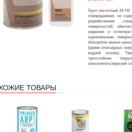
Грунт кислотный 2К HS W
отверждаемая, не соде
разработанная сп
поверхностей, обесп
коррозии и отличну
оцинкованным поверхн
Aktivprimer можно нано
(кроме эпоксидных покр
водной основе). Та
трехслойном покрыт
наполнитель/верхний сл
ХОЖИЕ ТОВАРЫ