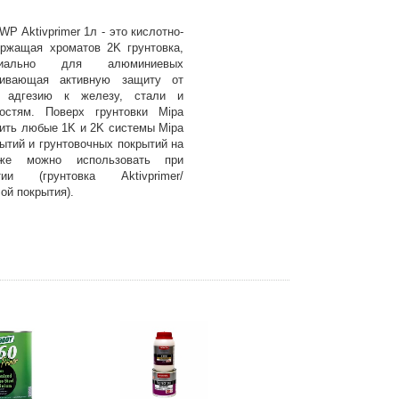
P Aktivprimer 1л - это кислотно-
ржащая хроматов 2K грунтовка,
ециально для алюминиевых
ечивающая активную защиту от
ю адгезию к железу, стали и
остям. Поверх грунтовки Mipa
сить любые 1K и 2K системы Mipa
ытий и грунтовочных покрытий на
кже можно использовать при
ии (грунтовка Aktivprimer/
ой покрытия).