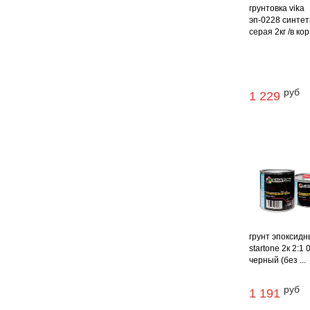
грунтовка vika
эп-0228 синтет
серая 2кг /в кор
руб
1 229
грунт эпоксид
startone 2к 2:1 
черный (без ...
руб
1 191