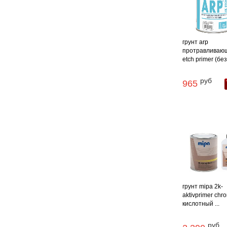
грунт arp
протравливаю
etch primer (без 
руб
965
грунт mipa 2k-
aktivprimer chro
кислотный ...
руб