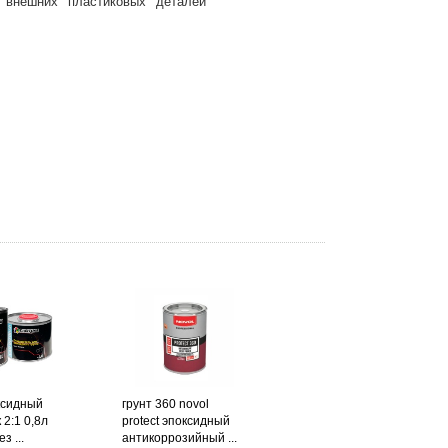
 внешних пластиковых деталей
ксидный
грунт 360 novol
 2:1 0,8л
protect эпоксидный
з ...
антикоррозийный ...