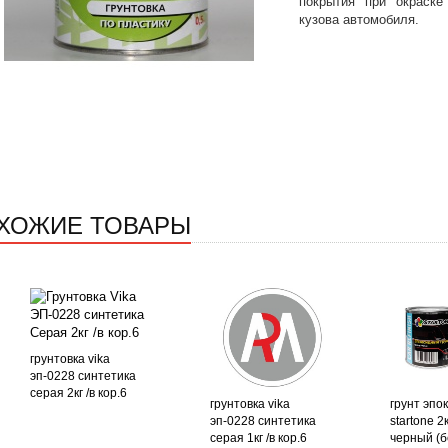
покрытия при окраске
кузова автомобиля.
ХОЖИЕ ТОВАРЫ
грунтовка vika
эп-0228 синтетика
серая 2кг /в кор.6
грунтовка vika
грунт эпо
эп-0228 синтетика
startone 2к
серая 1кг /в кор.6
черный (бе