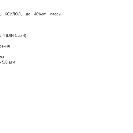
60”, КСИЛОЛ, до 40%от массы
З-4 (DIN Cup 4)
сения
мм
 5,0 атм