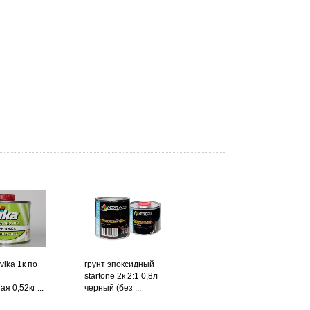
vika 1к по
грунт эпоксидный
startone 2к 2:1 0,8л
я 0,52кг ...
черный (без ...