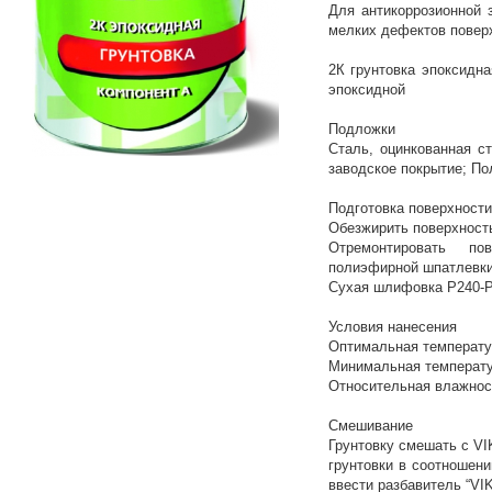
Для антикоррозионной 
мелких дефектов поверх
2К грунтовка эпоксидна
эпоксидной
Подложки
Сталь, оцинкованная с
заводское покрытие; П
Подготовка поверхности
Обезжирить поверхность
Отремонтировать по
полиэфирной шпатлевки
Сухая шлифовка Р240-Р
Условия нанесения
Оптимальная температу
Минимальная температ
Относительная влажнос
Смешивание
Грунтовку смешать с V
грунтовки в соотношении
ввести разбавитель “VI