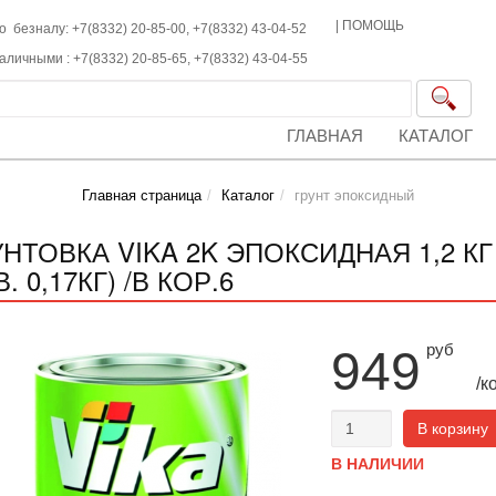
|
ПОМОЩЬ
о безналу: +7(8332) 20-85-00,
+7(8332)
43-04-52
наличными :
+7(8332)
20-85-65,
+7(8332)
43-04-55
ГЛАВНАЯ
КАТАЛОГ
Главная страница
Каталог
грунт эпоксидный
УНТОВКА VIKA 2K ЭПОКСИДНАЯ 1,2 К
. 0,17КГ) /В КОР.6
руб
949
/к
В корзину
В НАЛИЧИИ