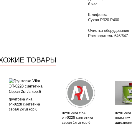
6 час
Шлифовка
Сухая Р320-Р400
Очистка оборудования
Растворитель 646/647
ХОЖИЕ ТОВАРЫ
грунтовка vika
эп-0228 синтетика
серая 2кг /в кор.6
грунтовка vika
грунтовка 
эп-0228 синтетика
пластику
серая 1кг /в кор.6
адгезионна