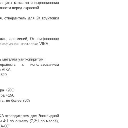
защиты металла и выравнивания
ности перед окраской
я, отвердитель для 2К грунтовки
таль, алюминий; Отшлифованное
олиэфирная шпатлевка VIKA.
 металла уайт-спиритом;
верхность с использованием
 VIKA;
320.
ра +20С
ура +15С
ть, не более 75%
IKA отвердителем для Эпоксидной
 4:1 по объему (7,2:1 по массе),
KA-60”