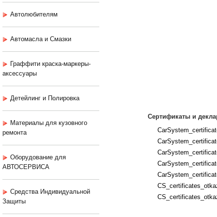
Автолюбителям
Автомасла и Смазки
Граффити краска-маркеры-
аксессуары
Детейлинг и Полировка
Сертификаты и декла
Материалы для кузовного
CarSystem_certificat
ремонта
CarSystem_certifica
CarSystem_certifica
Оборудование для
CarSystem_certificate
АВТОСЕРВИСА
CarSystem_certificat
CS_certificates_otka
Средства Индивидуальной
CS_certificates_otka
Защиты