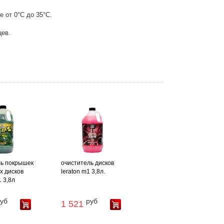
 от 0°С до 35°С.
цев.
ль покрышек
очиститель дисков
х дисков
leraton m1 3,8л.
1 3,8л
уб
руб
1 521