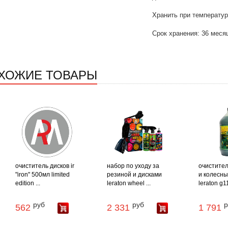
Хранить при температуре
Срок хранения: 36 меся
ХОЖИЕ ТОВАРЫ
очиститель дисков ir
набор по уходу за
очистите
"iron" 500мл limited
резиной и дисками
и колесны
edition ...
leraton wheel ...
leraton g1
руб
руб
р
562
2 331
1 791