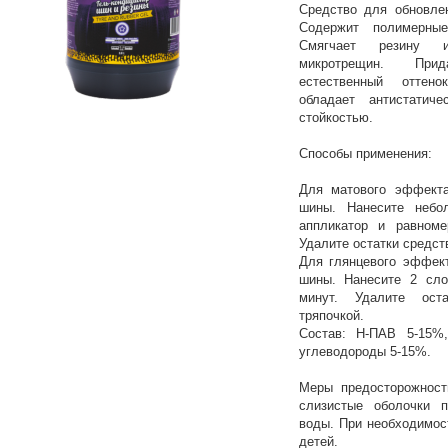
Средство для обновле
Содержит полимерны
Смягчает резину и
микротрещин. При
естественный оттено
обладает антистатич
стойкостью.
Способы применения:
Для матового эффекта
шины. Нанесите небо
аппликатор и равноме
Удалите остатки средс
Для глянцевого эффект
шины. Нанесите 2 сло
минут. Удалите ост
тряпочкой.
Состав: Н-ПАВ 5-15%
углеводороды 5-15%.
Меры предосторожност
слизистые оболочки 
воды. При необходимост
детей.