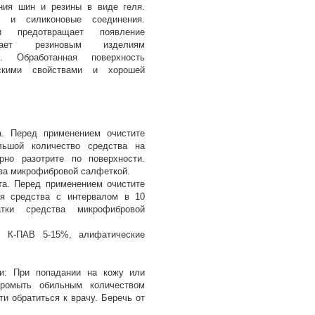
ния шин и резины в виде геля.
е и силиконовые соединения.
 предотвращает появление
дает резиновым изделиям
к. Обработанная поверхность
ескими свойствами и хорошей
. Перед применением очистите
льшой количество средства на
рно разотрите по поверхности.
тва микрофибровой салфеткой.
а. Перед применением очистите
я средства с интервалом в 10
атки средства микрофибровой
, К-ПАВ 5-15%, алифатические
и: При попадании на кожу или
промыть обильным количеством
и обратиться к врачу. Беречь от