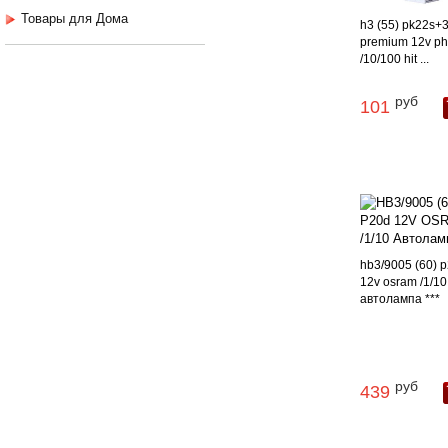
Товары для Дома
h3 (55) pk22s
premium 12v phi
/10/100 hit ...
руб
101
hb3/9005 (60) 
12v osram /1/10
автолампа ***
руб
439