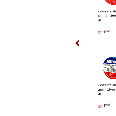
изолента ab
желтая 19мм 
уп. ...
руб
32
изолента ab
синяя 19мм х
уп. ...
руб
32