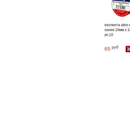
изолента abro 
синяя 19мм х 18
уп.10
руб
65